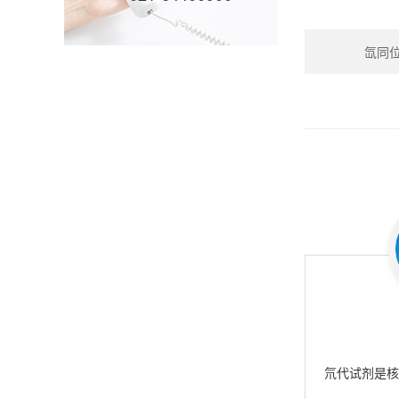
氙同位素
氘代试剂是