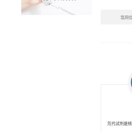
氙同位素
氘代试剂是