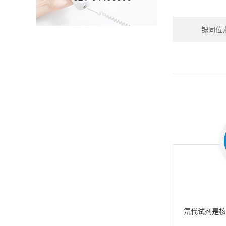
锶同位素_S
氘代试剂是