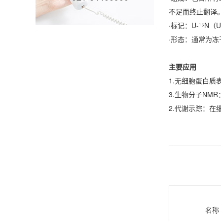
不足而终止翻译
·标记：U-¹⁵N（
·形态：通常为冻
主要应用
1.无细胞蛋白质表达
3.生物分子NM
2.代谢示踪：
名称