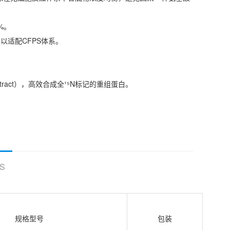
6%。
0以适配CFPS体系。
 extract），高效合成全¹⁵N标记的重组蛋白。
。
S
规格型号
包装