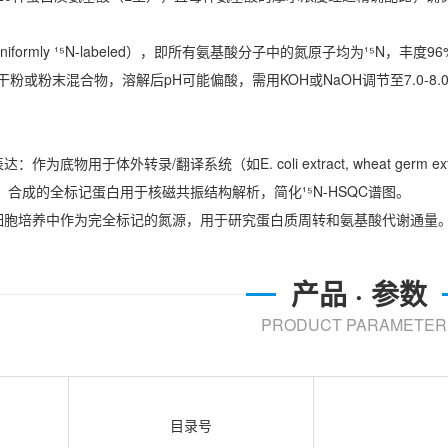
。
Uniformly ¹⁵N-labeled），即所有氨基酸分子中的氮原子均为¹⁵N，丰度9
干粉或粉末混合物，溶解后pH可能偏酸，需用KOH或NaOH调节至7.0-8.
：作为底物用于体外转录/翻译系统（如E. coli extract, wheat germ
R：合成的全标记蛋白用于核磁共振结构解析，简化¹⁵N-HSQC谱图。
在细胞培养中作为完全标记的氮源，用于研究蛋白质周转和氨基酸代谢通量
产品 · 参数
PRODUCT PARAMETER
目录号