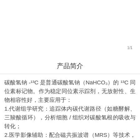
1
/
1
产品简介
碳酸氢钠 -¹³C 是普通碳酸氢钠（NaHCO₃）的 ¹³C 同
位素标记物。作为稳定同位素示踪剂，无放射性、生
物相容性好，主要应用于：
1.代谢组学研究：追踪体内碳代谢路径（如糖酵解、
三羧酸循环），分析细胞 / 组织对碳酸氢根的吸收与
转化；
2.医学影像辅助：配合磁共振波谱（MRS）等技术，