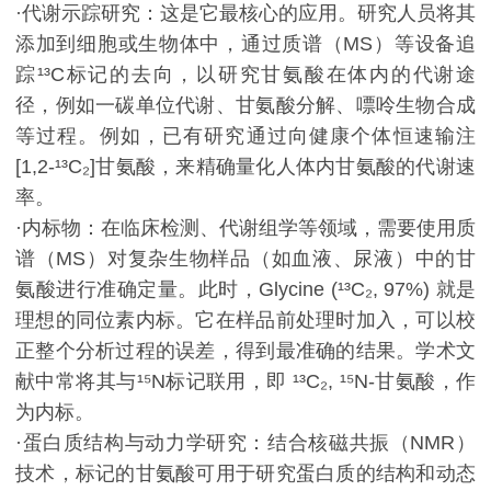
·代谢示踪研究：这是它最核心的应用。研究人员将其
添加到细胞或生物体中，通过质谱（MS）等设备追
踪¹³C标记的去向，以研究甘氨酸在体内的代谢途
径，例如一碳单位代谢、甘氨酸分解、嘌呤生物合成
等过程。例如，已有研究通过向健康个体恒速输注
[1,2-¹³C₂]甘氨酸，来精确量化人体内甘氨酸的代谢速
率。
·内标物：在临床检测、代谢组学等领域，需要使用质
谱（MS）对复杂生物样品（如血液、尿液）中的甘
氨酸进行准确定量。此时，Glycine (¹³C₂, 97%) 就是
理想的同位素内标。它在样品前处理时加入，可以校
正整个分析过程的误差，得到最准确的结果。学术文
献中常将其与¹⁵N标记联用，即 ¹³C₂, ¹⁵N-甘氨酸，作
为内标。
·蛋白质结构与动力学研究：结合核磁共振（NMR）
技术，标记的甘氨酸可用于研究蛋白质的结构和动态