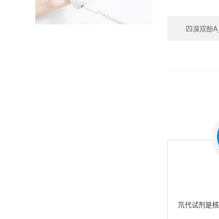
四溴双酚A_Te
氘代试剂是