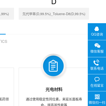
,99%)
氘代甲苯(D,99.5%)_Toluene-D8(D,99.5%)
QQ咨询
ICS
微信客服
联系电话
在线留言
光电材料
医药领
通过使用稳定性同位素，来延长面板寿
微信扫一扫
命，提高其性能等