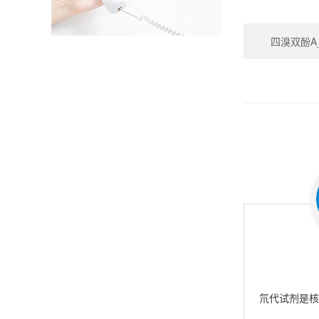
四溴双酚A_Te
氘代试剂是