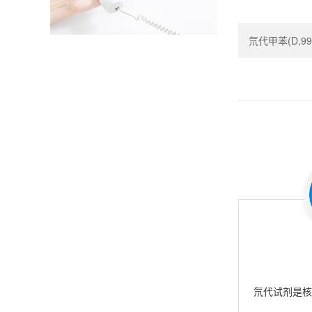
氘代甲苯(D,99.5
氘代试剂是