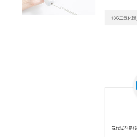
13C二氧化碳_Ca
氘代试剂是