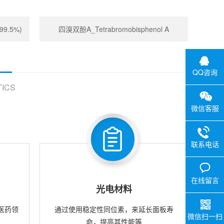
99.5%)
四溴双酚A_Tetrabromobisphenol A
QQ咨询
ICS
微信客服
联系电话
在线留言
光电材料
医药领
通过使用稳定性同位素，来延长面板寿
微信扫一扫
命，提高其性能等