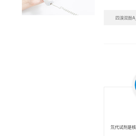
四溴双酚A_Te
氘代试剂是