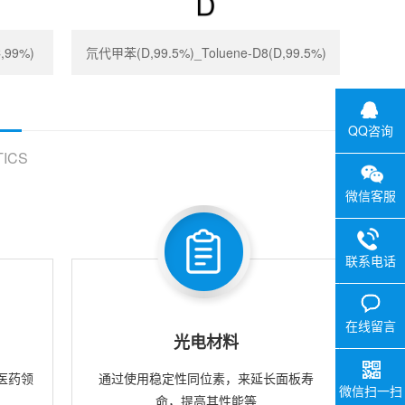
,99%)
氘代甲苯(D,99.5%)_Toluene-D8(D,99.5%)
QQ咨询
ICS
微信客服
联系电话
在线留言
光电材料
医药领
通过使用稳定性同位素，来延长面板寿
微信扫一扫
命，提高其性能等