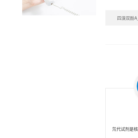
四溴双酚A_Te
氘代试剂是