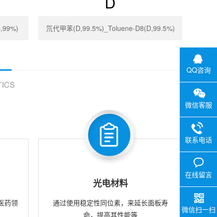
,99%)
氘代甲苯(D,99.5%)_Toluene-D8(D,99.5%)
QQ咨询
ICS
微信客服
联系电话
在线留言
光电材料
医药领
通过使用稳定性同位素，来延长面板寿
微信扫一扫
命，提高其性能等