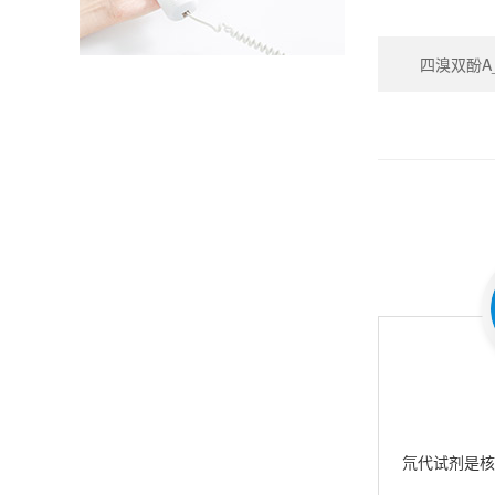
四溴双酚A_Te
氘代试剂是