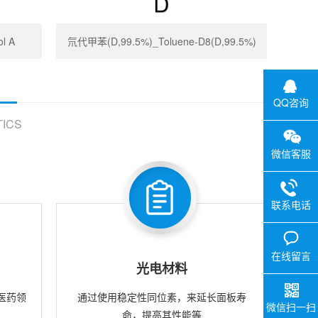
l A
氘代甲苯(D,99.5%)_Toluene-D8(D,99.5%)
QQ咨询
ICS
微信客服
联系电话
在线留言
光电材料
医药领
通过使用稳定性同位素，来延长面板寿
微信扫一扫
命，提高其性能等