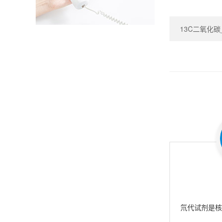
13C二氧化碳_Ca
氘代试剂是