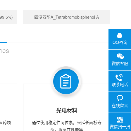
99.5%)
四溴双酚A_Tetrabromobisphenol A
QQ咨询
ICS
微信客服
联系电话
在线留言
光电材料
医药领
通过使用稳定性同位素，来延长面板寿
微信扫一扫
命，提高其性能等