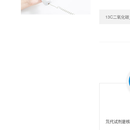
13C二氧化碳_Ca
氘代试剂是