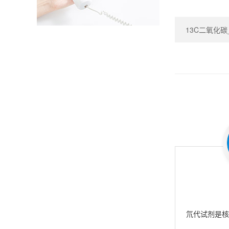
13C二氧化碳_Ca
氘代试剂是