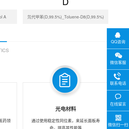
l A
氘代甲苯(D,99.5%)_Toluene-D8(D,99.5%)
QQ咨询
ICS
微信客服
联系电话
在线留言
光电材料
医药领
通过使用稳定性同位素，来延长面板寿
微信扫一扫
命，提高其性能等