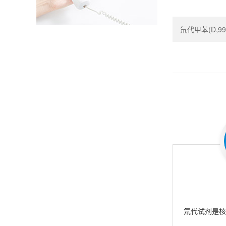
氘代甲苯(D,99.5
氘代试剂是