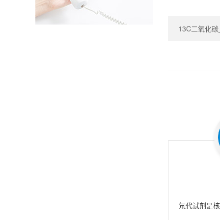
13C二氧化碳_Ca
氘代试剂是