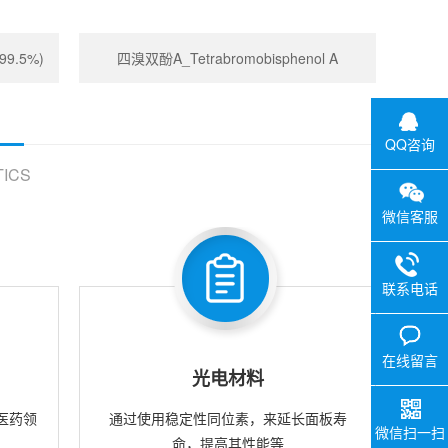
99.5%)
四溴双酚A_Tetrabromobisphenol A
QQ咨询
ICS
微信客服
联系电话
在线留言
光电材料
医药领
通过使用稳定性同位素，来延长面板寿
微信扫一扫
命，提高其性能等