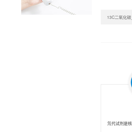
13C二氧化碳_Ca
氘代试剂是