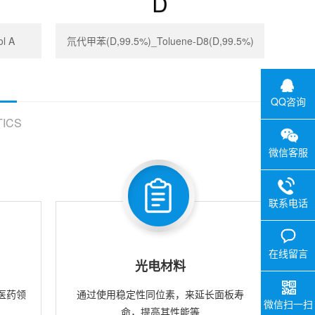
l A
氘代甲苯(D,99.5%)_Toluene-D8(D,99.5%)
QQ咨询
ICS
微信客服
联系电话
在线留言
光电材料
医药领
通过使用稳定性同位素，来延长面板寿
微信扫一扫
命，提高其性能等