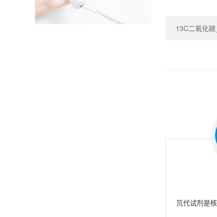
13C二氧化碳_Ca
氘代试剂是