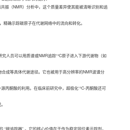
核磁共振（NMR）分析中，这个质量差异使其能被清晰识别和追
下，精确示踪碳原子在代谢网络中的流向和转化。
究人员可以用质谱或NMR追踪¹³C原子进入下游代谢物（如
。
合成等具体代谢途径。它也被用于高分辨率的NMR波谱分
外源丙酮酸的利用。在临床前研究中，超极化¹³C-丙酮酸还可
况。
设计精密的 “碳追踪器” 。它的核心价值在于作为稳定同位素示踪剂，