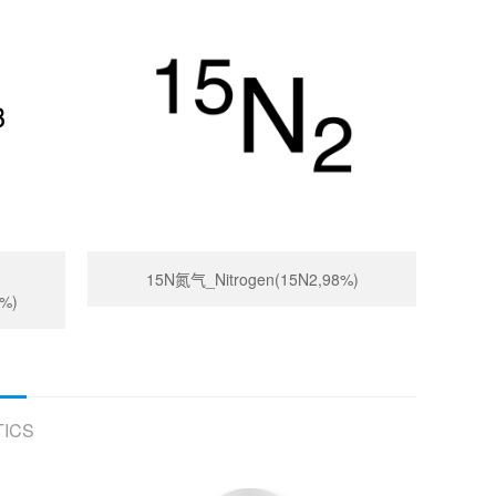
15N氮气_Nitrogen(15N2,98%)
5%)
ICS