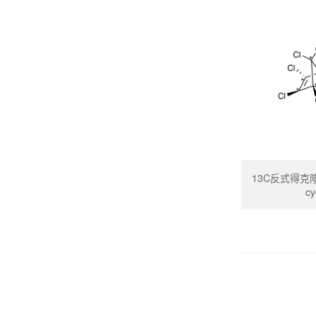
13C反式得克隆_De
cy