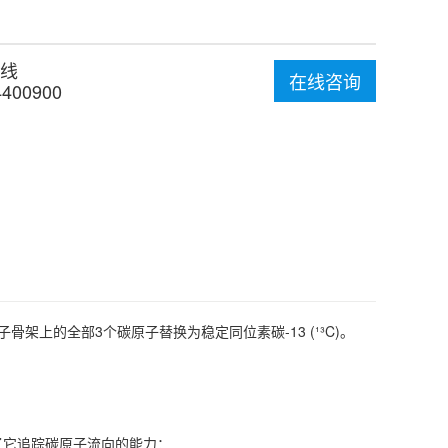
线
在线咨询
4400900
酸钠分子骨架上的全部3个碳原子替换为稳定同位素碳-13 (¹³C)。
了它追踪碳原子流向的能力：