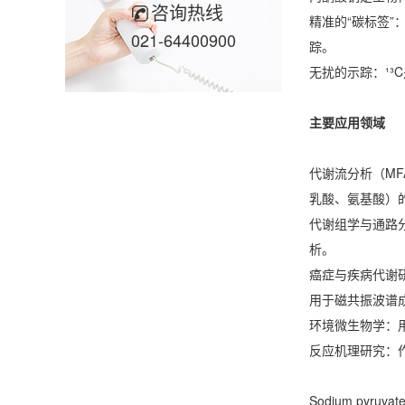
咨询热线
精准的“碳标签”
021-64400900
踪。
无扰的示踪：¹
主要应用领域
代谢流分析（M
乳酸、氨基酸）
代谢组学与通路
析。
癌症与疾病代谢研
用于磁共振波谱
环境微生物学：
反应机理研究：
Sodium py