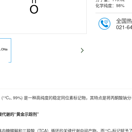
化学纯度：98%
全国热
021-6
ruvate (¹³C₃, 99%) 是一种高纯度的稳定同位素标记物，其特点是将丙酮
代谢的“黄金示踪剂”
内糖酵解和三羧酸（TCA）循环的关键代谢中间产物。而¹³C₃标记赋予