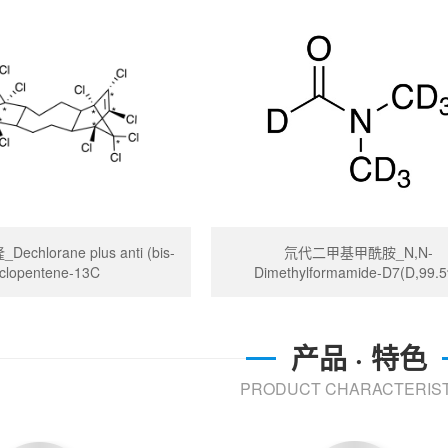
chlorane plus anti (bis-
氘代二甲基甲酰胺_N,N-
clopentene-13C
Dimethylformamide-D7(D,99.
产品 · 特色
PRODUCT CHARACTERIST