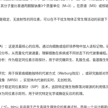
：其分子量比普通丙酮酸钠重3个质量单位（M+3）。在质谱（MS）或
³C是稳定、无放射性的同位素，可以在不干扰生物体正常生理活动的前提
FA）：这是其最核心的应用。通过向细胞或组织培养物中加入该标记物，研
的分布，从而量化代谢通量，理解细胞在疾病或不同状态下的代谢重编程
分析：作为稳定同位素示踪探针，用于研究糖异生、乳酸生成、氨基酸生物
究：用于探索癌细胞独特的代谢方式（Warburg效应），或研究脑部对
成像（MRSI），实现体内代谢的实时、无创检测。
用于稳定同位素探针（SIP） 技术，追踪特定微生物群落对碳源的利用情
作为同位素示踪剂，用于研究特定化学或酶促反应的机理。
ruvate (¹³C₃, 99%) 并非用于产生直接生理效应的普通试剂，而是一个