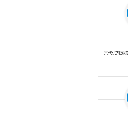
氘代试剂是