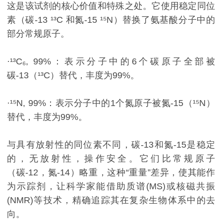
这是该试剂的核心价值和特殊之处。它使用稳定同位
素（碳-13 ¹³C 和氮-15 ¹⁵N）替换了氨基酸分子中的
部分常规原子。
·¹³C₆, 99%：表示分子中的6个碳原子全部被
碳-13（¹³C）替代，丰度为99%。
·¹⁵N, 99%：表示分子中的1个氮原子被氮-15（¹⁵N）
替代，丰度为99%。
与具有放射性的同位素不同，碳-13和氮-15是稳定
的，无放射性，操作安全。它们比常规原子
（碳-12，氮-14）略重，这种“重量”差异，使其能作
为示踪剂，让科学家能借助质谱(MS)或核磁共振
(NMR)等技术，精确追踪其在复杂生物体系中的去
向。