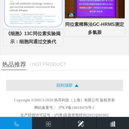
同位素稀释法GC-HRMS测定
多氯萘
《细胞》13C同位素实验揭
示：细胞间通过交换代
热品推荐
/ HOT PRODUCT
回到顶部
Copyright ©20013-2026 热耳科技（上海）有限公司 版权所有
网站备案号：
沪ICP备14016478号-1
生产经营许可证号：沪(青)应急管危经许[2023]201662
地址：上海市徐汇区中山西路1800号兆丰环球大厦21楼i座