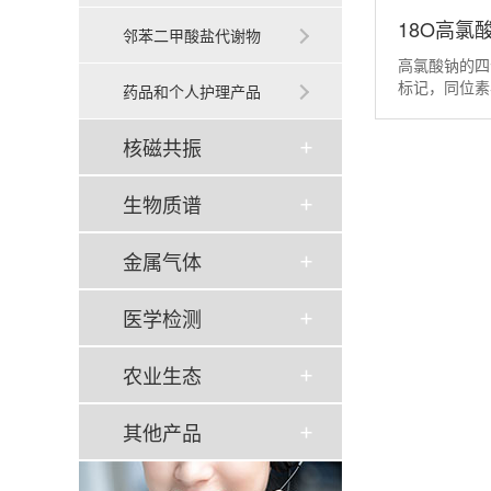
18O高氯
邻苯二甲酸盐代谢物
高氯酸钠的四
_Perchlor
标记，同位素
药品和个人护理产品
供，浓度定值为
下，在阴凉避
核磁共振
与强还原剂、
生物质谱
金属气体
医学检测
农业生态
其他产品