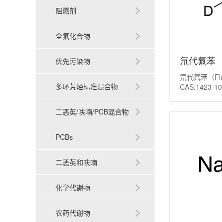
阻燃剂
全氟化合物
氘代氟苯
优先污染物
氘代氟苯（Fluo
_Fluorobe
多环芳烃标准混合物
CAS:1423
素氘代标记化
原子被其稳定
二恶英/呋喃/PCB混合物
产物。这是一
是
PCBs
二恶英和呋喃
化学代谢物
农药代谢物