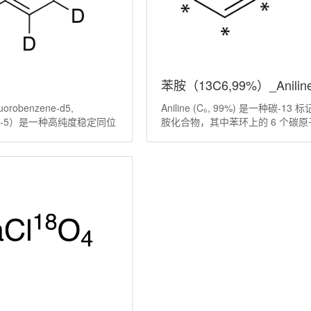
苯胺（13C6,99%）_Anilin
robenzene-d5,
Aniline (C₆, 99%) 是一种碳-13 
nzene(D5,98%)
(13C6,99%)
-10-5）是一种高纯度稳定同位
胺化合物，其中苯环上的 6 个碳原
合物，特指苯环上的五个氢
碳-13 同位素，同位素纯度为 99
重同位素氘（D）所取代的
用于、分析化学与仪器检测、代谢
种专为先进分析技术，特别
环境检测等研究工作中。