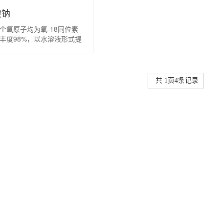
酸钠
个氧原子均为氧-18同位素
icAcid,SodiumSalt(18O4,98%)
丰度98%，以水溶液形式提
100g/mL。水溶液状态
光、密封条件下稳定，避免
易燃物接触（高氯
共
1
页
4
条记录