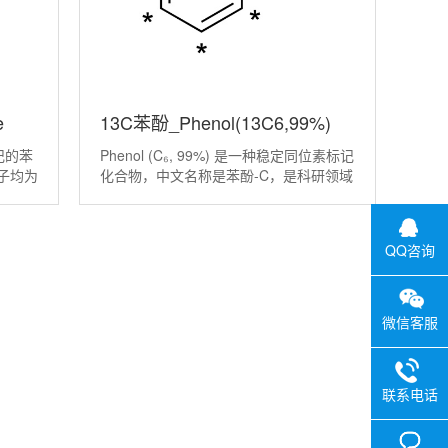
e
13C苯酚_Phenol(13C6,99%)
标记的苯
Phenol (C₆, 99%) 是一种稳定同位素标记
子均为
化合物，中文名称是苯酚-C，是科研领域
%；主要
用来追踪和分析苯酚分子行为的分子追踪
研究、
器 由于其同位素标记的特性，该产品不
能作为普通化学品使用，仅
QQ咨询
微信客服
联系电话