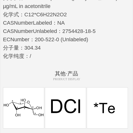
µg/mL in acetonitrile
化学式：C12*C6H22N2O2
CASNumberLabeled：NA
CASNumberUnlabeled：2754428-18-5
ECNumber：200-522-0 (Unlabeled)
分子量：304.34
化学纯度：/
其他·产品
PRODUCT DISPLAY