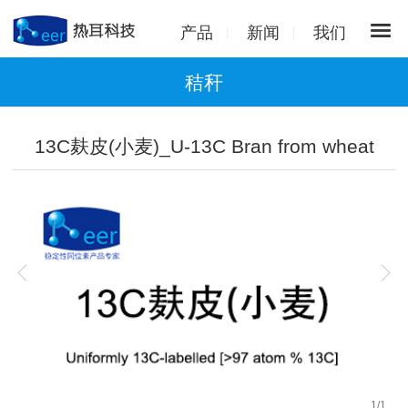
产品
新闻
我们
秸秆
13C麸皮(小麦)_U-13C Bran from wheat
1
/
1