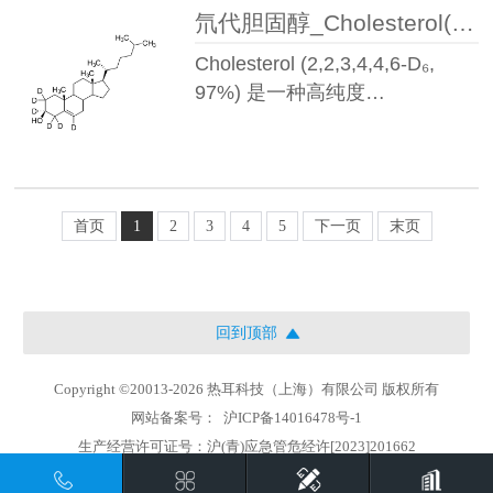
氘代胆固醇_Cholesterol(2,2,3,4,4,6-D6,97%)丨92543-08-3
Cholesterol (2,2,3,4,4,6-D₆,
97%) 是一种高纯度…
首页
1
2
3
4
5
下一页
末页
回到顶部
Copyright ©20013-2026 热耳科技（上海）有限公司 版权所有
网站备案号：
沪ICP备14016478号-1
生产经营许可证号：沪(青)应急管危经许[2023]201662
地址：上海市徐汇区中山西路1800号兆丰环球大厦21楼i座