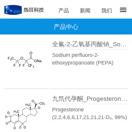
产品
新闻
我们
产品中心
全氟-2-乙氧基丙酸钠_Sodium perfluoro-2-ethoxypropanoate (PEPA) (unlabeled) 50 µg/m
Sodium perfluoro-2-
ethoxypropanoate (PEPA)
(unlabel…
九氘代孕酮_Progesterone(2,2,4,6,6,17α,21,21,21-D9,98%)丨15775-74-3
Progesterone
(2,2,4,6,6,17,21,21,21-D₉, 98%)
100 …