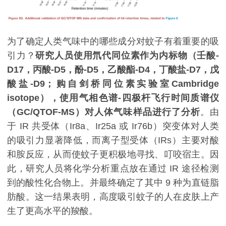
为了确定人类气味中的哪些成分对蚊子有着重要的吸
引力？
研究人员使用氘代同位素作为内标物（壬酸-
D17，丙酸-D5，酚-D5，乙酸酯-D4，丁酸盐-D7，戊
酸盐-D9；购自剑桥同位素实验室Cambridge
isotope），使用气相色谱-四极杆飞行时间质谱仪
（GC/QTOF-MS）对人体气味样品进行了分析
。由
于 IR 共受体（Ir8a、Ir25a 或 Ir76b）突变体对人类
的吸引力显著降低，而离子型受体（IRs）主要对酸
和胺反应，从而使蚊子更积极地寻找、叮咬宿主。因
此，研究人员将化学分析重点放在通过 IR 途径检测
到的酸性化合物上。并最终确定了其中 9 种为直链脂
肪酸。这一结果表明，高度吸引蚊子的人在皮肤上产
生了更高水平的羧酸。