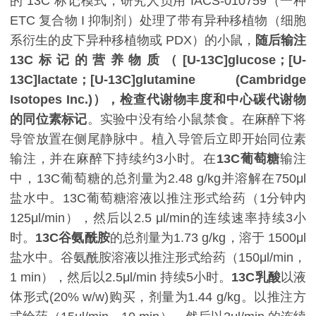
的 13C 标记模式，研究人员用 IACS-010759（一种
ETC 复合物 I 抑制剂）处理了带有异种移植物（细胞
系衍生的皮下异种移植物或 PDX）的小鼠，
随后输注
13C标记的营养物质（[U-13C]glucose；[U-
13C]lactate；[U-13C]glutamine (Cambridge
Isotopes Inc.)），检查代谢物丰度和中心碳代谢物
的同位素标记
。实验中没有给小鼠禁食。在麻醉下将
导管放置在侧尾静脉中。植入导管后立即开始同位素
输注，并在麻醉下持续约3小时。在
13C葡萄糖
输注
中，13C葡萄糖的总剂量为2.48 g/kg并溶解在750μl
盐水中。13C葡萄糖溶液以推注形式给药（1分钟内
125μl/min），然后以2.5 μl/min的连续速率持续3小
时。
13C谷氨酰胺
的总剂量为1.73 g/kg，溶于 1500μl
盐水中。谷氨酰胺溶液以推注形式给药（150μl/min，
1 min），然后以2.5μl/min 持续5小时。
13C乳酸
以液
体形式(20% w/w)购买，剂量为1.44 g/kg。以推注方