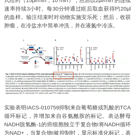
式给药（15μl/min，10 min），然后以2μl/min 的连续
速率持续3小时。每30分钟通过眶后取血获得约20μl
的血样。输注结束时对动物实施安乐死；然后，收获
肿瘤，在冷盐水中简单冲洗，并在液氮中冷冻。
实验表明IACS-010759抑制来自葡萄糖或乳酸的TCA
循环标记，并增加来自谷氨酰胺的标记。表达酵母
NADH脱氢酶-1的癌细胞独立于复合物I将NADH循环
为NAD+，当复合物I被抑制时，显示标准化标记，表