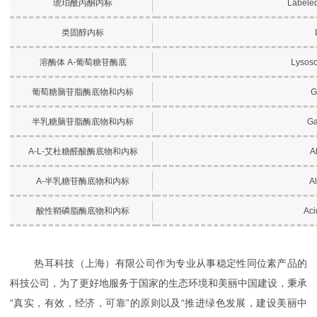
琥珀酰丙酮内标
Labeled
类固醇内标
溶酶体 Α-葡萄糖苷酶底
Lysoso
葡萄糖脑苷脂酶底物和内
标
G
半乳糖脑苷脂酶底物和内
标
Ga
Α-L-艾杜糖醛酸酶底物
和内标
A
Α-半乳糖苷酶底物和内
标
Al
酸性鞘磷脂酶底物和内标
Aci
热耳科技（上海）有限公司作为专业从事稳定性同位素产品的
科技公司，为了更好地服务于国家的生态环境和美丽中国建设，秉承
“真实，有效，经济，可靠”的原则以及“推进绿色发展，建设美丽中