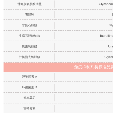
甘氨脱氧胆酸钠盐
Glycodeox
石胆酸
甘氨石胆酸
Gly
牛磺石胆酸钠盐
Taurolith
熊去氧胆酸
Urs
甘氨熊去氧胆酸
Glyco
免疫抑制剂类标准品
环孢菌素 A
环孢菌素 D
他克莫司
雷帕霉素