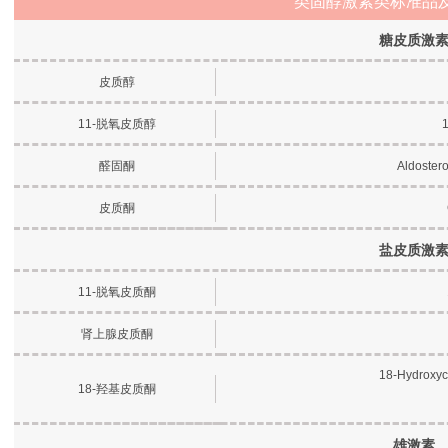
类固醇激素类标准品
糖皮质激
皮质醇
11-脱氧皮质醇
1
醛固酮
Aldoster
皮质酮
盐皮质激
11-脱氧皮质酮
肾上腺皮质酮
18-Hydroxyco
18-羟基皮质酮
雄激素