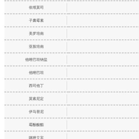
依维莫司
子囊霉素
美罗培南
亚胺培南
他唑巴坦钠盐
他唑巴坦
西司他丁
莫索尼定
伊马替尼
霉酚酸酯
咪唑立宾