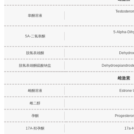
Testostero
睾酮溶液
5-Alpha-Dihy
5A-二氢睾酮
脱氢表雄酮
Dehydroe
脱氢表雄酮硫酸钠盐
Dehydroepiandroste
雌激素
雌酮溶液
Estrone 
雌二醇
孕酮
Progestero
17A-羟孕酮
17a-H