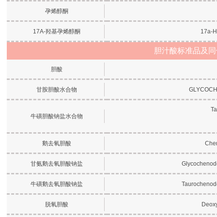
孕烯醇酮
17A-羟基孕烯醇酮
17a-H
胆汁酸标准品及同
胆酸
甘胺胆酸水合物
GLYCOCH
Ta
牛磺胆酸钠盐水合物
鹅去氧胆酸
Chen
甘氨鹅去氧胆酸钠盐
Glycochenode
牛磺鹅去氧胆酸钠盐
Taurochenode
脱氧胆酸
Deoxy