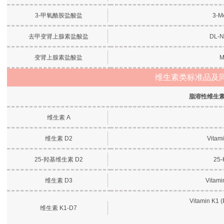
3-甲氧酪胺盐酸盐
3-M
去甲变肾上腺素盐酸盐
DL-N
变肾上腺素盐酸盐
M
维生素类标准品及
脂溶性维生
维生素 A
维生素 D2
Vitami
25-羟基维生素 D2
25-
维生素 D3
Vitami
Vitamin K1 (
维生素 K1-D7